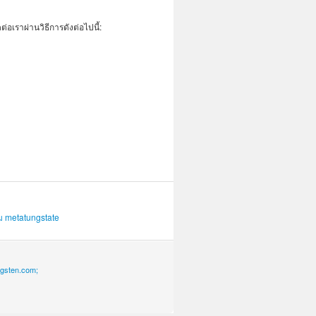
อเราผ่านวิธีการดังต่อไปนี้:
 metatungstate
gsten.com;